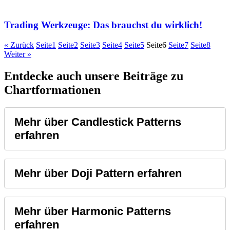
Trading Werkzeuge: Das brauchst du wirklich!
« Zurück
Seite
1
Seite
2
Seite
3
Seite
4
Seite
5
Seite
6
Seite
7
Seite
8
Weiter »
Entdecke auch unsere Beiträge zu
Chartformationen
Mehr über Candlestick Patterns
erfahren
Mehr über Doji Pattern erfahren
Mehr über Harmonic Patterns
erfahren