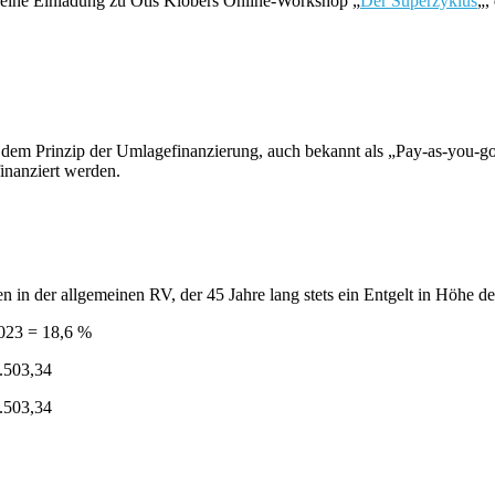
 eine Einladung zu Otis Klöbers Online-Workshop „
Der Superzyklus
„,
 dem Prinzip der Umlagefinanzierung, auch bekannt als „Pay-as-you-go
finanziert werden.
en in der allgemeinen RV, der 45 Jahre lang stets ein Entgelt in Höhe d
2023 = 18,6 %
1.503,34
1.503,34