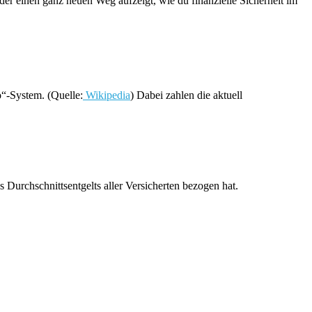
 der einen ganz neuen Weg aufzeigt, wie du finanzielle Sicherheit im
“-System. (Quelle:
Wikipedia
) Dabei zahlen die aktuell
es Durchschnittsentgelts aller Versicherten bezogen hat.