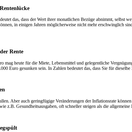
e Rentenlücke
edeutet das, dass der Wert ihrer monatlichen Bezüge abnimmt, selbst w
können, in einigen Jahren möglicherweise nicht mehr erschwinglich sind
der Rente
uro mag heute für die Miete, Lebensmittel und gelegentliche Vergnügu
.000 Euro gesunken sein. In Zahlen bedeutet das, dass Sie für dieselbe
ken
sfallen. Aber auch geringfügige Veränderungen der Inflationsrate kön
e z.B. Gesundheitsausgaben, oft schneller steigen als die allgemeine I
egspült