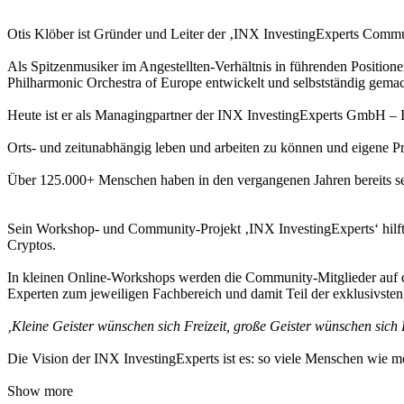
Otis Klöber ist Gründer und Leiter der ‚INX InvestingExperts Commun
Als Spitzenmusiker im Angestellten-Verhältnis in führenden Positionen
Philharmonic Orchestra of Europe entwickelt und selbstständig gemac
Heute ist er als Managingpartner der INX InvestingExperts GmbH – In
Orts- und zeitunabhängig leben und arbeiten zu können und eigene Pro
Über 125.000+ Menschen haben in den vergangenen Jahren bereits
Sein Workshop- und Community-Projekt ‚INX InvestingExperts‘ hilft 
Cryptos.
In kleinen Online-Workshops werden die Community-Mitglieder auf di
Experten zum jeweiligen Fachbereich und damit Teil der exklusivst
‚Kleine Geister wünschen sich Freizeit, große Geister wünschen sich F
Die Vision der INX InvestingExperts ist es: so viele Menschen wie mö
Show more