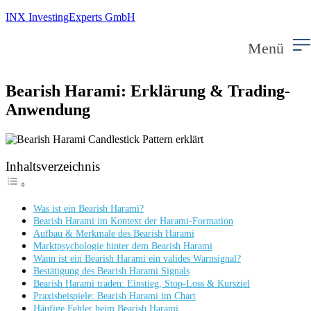
INX InvestingExperts GmbH
Menü
Bearish Harami: Erklärung & Trading-
Anwendung
Inhaltsverzeichnis
Was ist ein Bearish Harami?
Bearish Harami im Kontext der Harami-Formation
Aufbau & Merkmale des Bearish Harami
Marktpsychologie hinter dem Bearish Harami
Wann ist ein Bearish Harami ein valides Warnsignal?
Bestätigung des Bearish Harami Signals
Bearish Harami traden: Einstieg, Stop-Loss & Kursziel
Praxisbeispiele: Bearish Harami im Chart
Häufige Fehler beim Bearish Harami