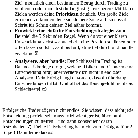
Ziel, monatlich einen bestimmten Betrag durch Trading zu
verdienen oder möchtest du langfristig investieren? Mit klaren
Zielen werden deine
Prioritäten
deutlich. Um große Ziele
erreichen zu können, teile sie kleinere Ziele auf, so dass du
Schritt für Schritt deinem Ziel näher kommst.
Entwickle eine einfache Entscheidungsstrategie:
Zum
Beispiel die 5-Sekunden-Regel. Wenn du vor einer klaren
Entscheidung stehst – etwa ob du eine Position schließen oder
offen lassen sollst –, zähl bis fünf, atme tief durch und handle
erst dann. ⏳
Analysiere, aber handle:
Der Schlüssel im Trading ist
Balance. Überlege dir gut, welche Risiken und Chancen eine
Entscheidung birgt, aber verliere dich nicht in endlosen
Analysen. Dein Erfolg hängt davon ab, dass du überhaupt
Entscheidungen triffst. Und oft ist das Bauchgefühl nicht das
Schlechteste! 😉
Erfolgreiche Trader zögern nicht endlos. Sie wissen, dass nicht jede
Entscheidung perfekt sein muss. Viel wichtiger ist, überhaupt
Entscheidungen zu treffen – und dann konsequent daran
festzuhalten. 💪 Deine Entscheidung hat nicht zum Erfolg geführt?
Super! Dann lerne daraus!