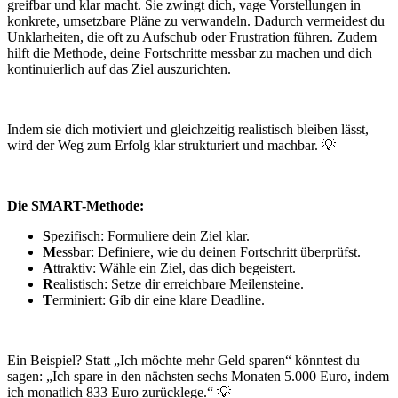
greifbar und klar macht. Sie zwingt dich, vage Vorstellungen in
konkrete, umsetzbare Pläne zu verwandeln. Dadurch vermeidest du
Unklarheiten, die oft zu Aufschub oder Frustration führen. Zudem
hilft die Methode, deine Fortschritte messbar zu machen und dich
kontinuierlich auf das Ziel auszurichten.
Indem sie dich motiviert und gleichzeitig realistisch bleiben lässt,
wird der Weg zum Erfolg klar strukturiert und machbar. 💡
Die SMART-Methode:
S
pezifisch: Formuliere dein Ziel klar.
M
essbar: Definiere, wie du deinen Fortschritt überprüfst.
A
ttraktiv: Wähle ein Ziel, das dich begeistert.
R
ealistisch: Setze dir erreichbare Meilensteine.
T
erminiert: Gib dir eine klare Deadline.
Ein Beispiel? Statt „Ich möchte mehr Geld sparen“ könntest du
sagen: „Ich spare in den nächsten sechs Monaten 5.000 Euro, indem
ich monatlich 833 Euro zurücklege.“ 💡