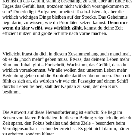
Kennst du das Gefühl, ständig beschäftigt zu sein, aber am Ende des
Tages das Gefühl hast, trotzdem nicht wirklich vorangekommen zu
sein? Du erledigst Aufgaben, arbeitest To-do-Listen ab, aber die
wirklich wichtigen Dinge bleiben auf der Strecke. Das Geheimnis
liegt darin, zu wissen, wie du Prioritäten setzen
kannst.
Denn nur
wenn du klar weißt, was wirklich zählt,
kannst du deine Zeit
effizient nutzen und große Schritte nach vorne machen.
Vielleicht fragst du dich in diesem Zusammenhang auch manchmal,
ob es da „noch mehr“ geben muss. Etwas, das deinem Leben mehr
Sinn und Inhalt gibt – Fortschritt, Wachstum, das Gefühl, dass du
wirklich vorankommst. Wir alle wollen das: unserem Leben mehr
Bedeutung geben und die Kontrolle darüber übernehmen. Doch oft
fühlt es sich an, als würden wir wie ein Passagier auf einem Schiff
durchs Leben treiben, statt der Kapitän zu sein, der den Kurs
bestimmt.
Die Antwort auf diese Herausforderung ist einfach: Sie liegt im
Setzen von klaren Prioritäten. In diesem Beitrag zeige ich dir, wie du
Zeit sparst, den Fokus behältst und deine Ziele – besonders beim
Vermögensaufbau – schneller erreichst. Es geht nicht darum, härter
zu arbeiten, sondern klüger.