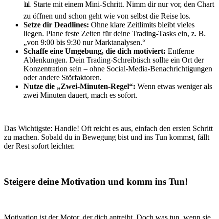
📊 Starte mit einem Mini-Schritt. Nimm dir nur vor, den Chart
zu öffnen und schon geht wie von selbst die Reise los.
Setze dir Deadlines:
Ohne klare Zeitlimits bleibt vieles
liegen. Plane feste Zeiten für deine Trading-Tasks ein, z. B.
„von 9:00 bis 9:30 nur Marktanalysen.“
Schaffe eine Umgebung, die dich motiviert:
Entferne
Ablenkungen. Dein Trading-Schreibtisch sollte ein Ort der
Konzentration sein – ohne Social-Media-Benachrichtigungen
oder andere Störfaktoren.
Nutze die „Zwei-Minuten-Regel“:
Wenn etwas weniger als
zwei Minuten dauert, mach es sofort.
Das Wichtigste: Handle! Oft reicht es aus, einfach den ersten Schritt
zu machen. Sobald du in Bewegung bist und ins Tun kommst, fällt
der Rest sofort leichter.
Steigere deine Motivation und komm ins Tun!
Motivation ist der Motor, der dich antreibt. Doch was tun, wenn sie