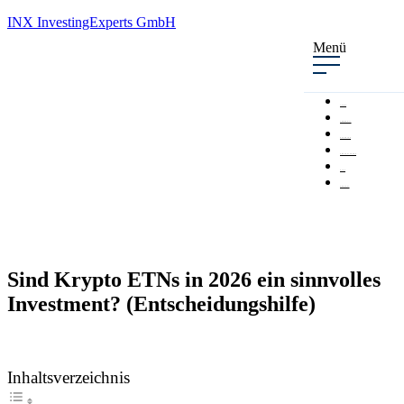
INX InvestingExperts GmbH
Menü
VISION
COMMUNITY
EXPERTEN
EMPFEHLUNGEN
BLOG
PODCAST
Sind Krypto ETNs in 2026 ein sinnvolles
Investment? (Entscheidungshilfe)
Inhaltsverzeichnis