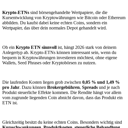
Krypto-ETNs
sind börsengehandelte Wertpapiere, die die
Kursentwicklung von Kryptowährungen wie Bitcoin oder Ethereum
abbilden. Du kaufst dabei keine echten Coins, sondern ein
Wertpapier, das über dein normales Depot gehandelt wird.
Ob ein
Krypto ETN sinnvoll
ist, hängt 2026 stark von deinem
Anlegertyp ab. Krypto-ETNs können interessant sein, wenn du
bequem in Kryptowährungen investieren möchtest, ohne eigene
Wallets, Seed Phrases oder Kryptobörsen zu nutzen.
Die laufenden Kosten liegen grob zwischen
0,05 % und 1,49 %
pro Jahr
. Dazu können
Brokergebühren
,
Spreads
und je nach
Produkt steuerliche Effekte kommen. Die Rendite hängt vor allem
vom zugrunde liegenden Coin abnicht davon, dass das Produkt ein
ETN ist.
Gleichzeitig besitzt du keine echten Coins. Besonders wichtig sind
Kursschwankungen
,
Produktkosten
,
steuerliche Behandlung