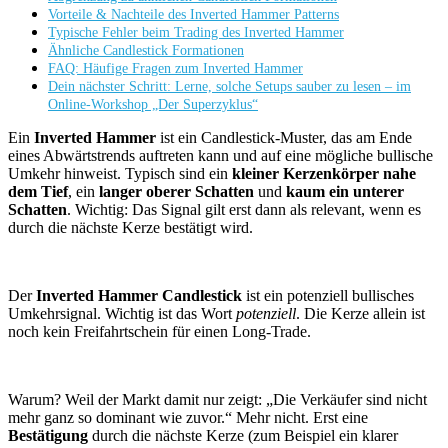
Vorteile & Nachteile des Inverted Hammer Patterns
Typische Fehler beim Trading des Inverted Hammer
Ähnliche Candlestick Formationen
FAQ: Häufige Fragen zum Inverted Hammer
Dein nächster Schritt: Lerne, solche Setups sauber zu lesen – im
Online-Workshop „Der Superzyklus“
Ein
Inverted Hammer
ist ein Candlestick-Muster, das am Ende
eines Abwärtstrends auftreten kann und auf eine mögliche bullische
Umkehr hinweist. Typisch sind ein
kleiner Kerzenkörper nahe
dem Tief
, ein
langer oberer Schatten
und
kaum ein unterer
Schatten
. Wichtig: Das Signal gilt erst dann als relevant, wenn es
durch die nächste Kerze bestätigt wird.
Der
Inverted Hammer Candlestick
ist ein potenziell bullisches
Umkehrsignal. Wichtig ist das Wort
potenziell
. Die Kerze allein ist
noch kein Freifahrtschein für einen Long-Trade.
Warum? Weil der Markt damit nur zeigt: „Die Verkäufer sind nicht
mehr ganz so dominant wie zuvor.“ Mehr nicht. Erst eine
Bestätigung
durch die nächste Kerze (zum Beispiel ein klarer