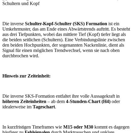
Die inverse
Schulter-Kopf-Schulter (SKS) Formation
ist ein
Umkehrmuster, das am Ende eines Abwärtstrends auftritt. Es besteht
aus drei Tiefpunkten, wobei das mittlere Tief (Kopf) tiefer liegt als
die beiden seitlichen (Schultern). Eine Verbindungslinie zwischen
den beiden Hochpunkten, der sogenannten Nackenlinie, dient als
Signal für einen möglichen Trendwechsel, wenn sie nach oben
durchbrochen wird.
Hinweis zur Zeiteinheit:
Die inverse SKS-Formation entfaltet ihre volle Aussagekraft in
höheren Zeiteinheiten
– ab dem
4-Stunden-Chart (H4)
oder
idealerweise im
Tageschart
.
In kurzfristigen Timeframes wie
M15 oder M30
kommt es dagegen
häufiger zu
Fehlsignalen
durch Marktrauschen und unklare