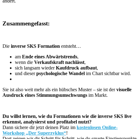
ändert.
Zusammengefasst:
Die
inverse SKS Formation
entsteht…
am
Ende eines Abwärtstrends
,
wenn die
Verkaufskraft nachlässt
,
sich langsam wieder
Kaufdruck aufbaut
,
und dieser
psychologische Wandel
im Chart sichtbar wird.
Sie ist also weit mehr als ein hübsches Muster – sie ist der
visuelle
Ausdruck eines Stimmungsumschwungs
im Markt.
Du willst lernen, wie du Formationen wie die inverse SKS live
erkennst, analysierst und profitabel nutzt?
Dann sichere dir jetzt deinen Platz im
kostenlosen Online-
Workshop „Der Superzyklus“
!
Dort zeigen wir dir Schritt für Schritt, wie du smarte Einstiegspunkte