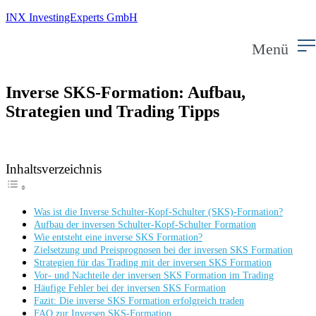
INX InvestingExperts GmbH
Menü
Inverse SKS-Formation: Aufbau,
Strategien und Trading Tipps
Inhaltsverzeichnis
Was ist die Inverse Schulter-Kopf-Schulter (SKS)-Formation?
Aufbau der inversen Schulter-Kopf-Schulter Formation
Wie entsteht eine inverse SKS Formation?
Zielsetzung und Preisprognosen bei der inversen SKS Formation
Strategien für das Trading mit der inversen SKS Formation
Vor- und Nachteile der inversen SKS Formation im Trading
Häufige Fehler bei der inversen SKS Formation
Fazit: Die inverse SKS Formation erfolgreich traden
FAQ zur Inversen SKS-Formation