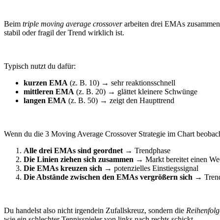
Beim
triple moving average crossover
arbeiten drei EMAs zusammen – 
stabil oder fragil der Trend wirklich ist.
Typisch nutzt du dafür:
kurzen EMA
(z. B. 10) → sehr reaktionsschnell
mittleren EMA
(z. B. 20) → glättet kleinere Schwünge
langen EMA
(z. B. 50) → zeigt den Haupttrend
Wenn du die 3 Moving Average Crossover Strategie im Chart beobacht
Alle drei EMAs sind geordnet
→ Trendphase
Die Linien ziehen sich zusammen
→ Markt bereitet einen We
Die EMAs kreuzen sich
→ potenzielles Einstiegssignal
Die Abstände zwischen den EMAs vergrößern sich
→ Trend
Du handelst also nicht irgendein Zufallskreuz, sondern die
Reihenfolg
wie ein schlechter Tennisspieler von links nach rechts schickt.