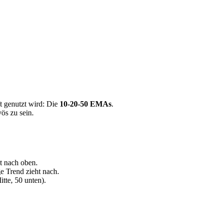
ft genutzt wird: Die
10-20-50 EMAs
.
vös zu sein.
t nach oben.
ge Trend zieht nach.
tte, 50 unten).