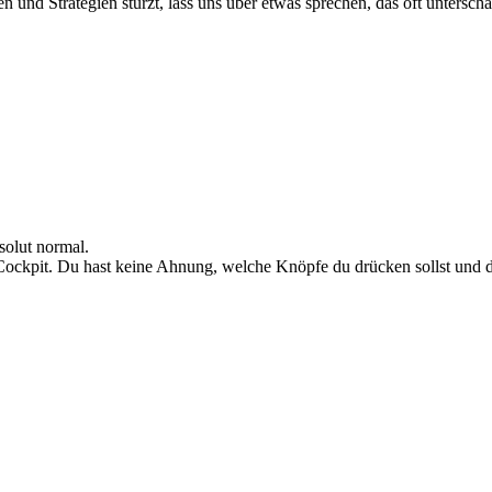
 und Strategien stürzt, lass uns über etwas sprechen, das oft unterschä
solut normal.
Cockpit. Du hast keine Ahnung, welche Knöpfe du drücken sollst und de