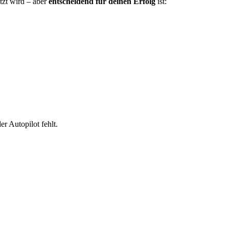
tzt wird – aber
entscheidend für deinen Erfolg
ist:
r Autopilot fehlt.