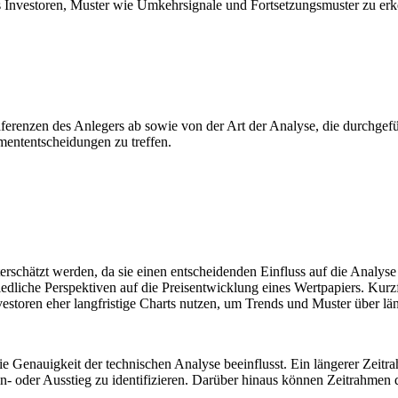
s Investoren, Muster wie Umkehrsignale und Fortsetzungsmuster zu er
erenzen des Anlegers ab sowie von der Art der Analyse, die durchgeführ
mententscheidungen zu treffen.
erschätzt werden, da sie einen entscheidenden Einfluss auf die Analy
edliche Perspektiven auf die Preisentwicklung eines Wertpapiers. Kur
vestoren eher langfristige Charts nutzen, um Trends und Muster über lä
die Genauigkeit der technischen Analyse beeinflusst. Ein längerer Zeitr
n- oder Ausstieg zu identifizieren. Darüber hinaus können Zeitrahmen dab