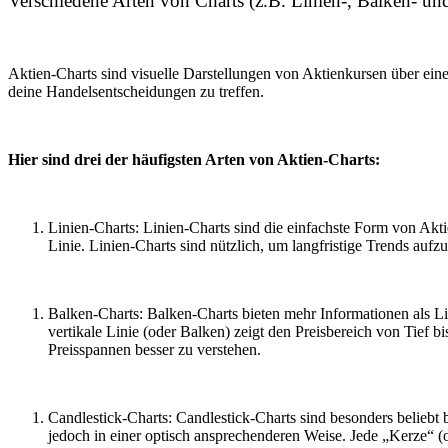
Verschiedene Arten von Charts (z.B. Linien-, Balken- un
Aktien-Charts sind visuelle Darstellungen von Aktienkursen über eine
deine Handelsentscheidungen zu treffen.
Hier sind drei der häufigsten Arten von Aktien-Charts:
Linien-Charts: Linien-Charts sind die einfachste Form von Akt
Linie. Linien-Charts sind nützlich, um langfristige Trends aufzuz
Balken-Charts: Balken-Charts bieten mehr Informationen als Lin
vertikale Linie (oder Balken) zeigt den Preisbereich von Tief 
Preisspannen besser zu verstehen.
Candlestick-Charts: Candlestick-Charts sind besonders beliebt 
jedoch in einer optisch ansprechenderen Weise. Jede „Kerze“ (o