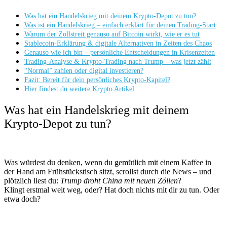
Was hat ein Handelskrieg mit deinem Krypto-Depot zu tun?
Was ist ein Handelskrieg – einfach erklärt für deinen Trading-Start
Warum der Zollstreit genauso auf Bitcoin wirkt, wie er es tut
Stablecoin-Erklärung & digitale Alternativen in Zeiten des Chaos
Genauso wie ich bin – persönliche Entscheidungen in Krisenzeiten
Trading-Analyse & Krypto-Trading nach Trump – was jetzt zählt
“Normal” zahlen oder digital investieren?
Fazit: Bereit für dein persönliches Krypto-Kapitel?
Hier findest du weitere Krypto Artikel
Was hat ein Handelskrieg mit deinem
Krypto-Depot zu tun?
Was würdest du denken, wenn du gemütlich mit einem Kaffee in
der Hand am Frühstückstisch sitzt, scrollst durch die News – und
plötzlich liest du:
Trump droht China mit neuen Zöllen
?
Klingt erstmal weit weg, oder? Hat doch nichts mit dir zu tun. Oder
etwa doch?