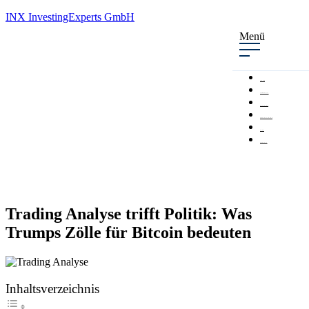
INX InvestingExperts GmbH
Menü
VISION
COMMUNITY
EXPERTEN
EMPFEHLUNGEN
BLOG
PODCAST
Trading Analyse trifft Politik: Was
Trumps Zölle für Bitcoin bedeuten
Inhaltsverzeichnis