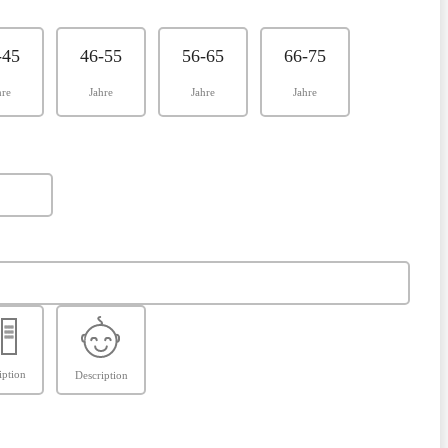
-45
46-55
56-65
66-75
hre
Jahre
Jahre
Jahre
iption
Description